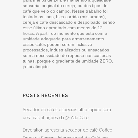
sensorial original do cereja, ou dos tipos de
café que veio do campo. Nesse trabalho foi
testado os tipos, bica corrida (misturados),
cereja e café descascado e despolpado, sendo
esse último aprontado com menos de 12
horas. A partir do momento que está com a
umidade adequada para armazenamento
esses cafés podem serem inclusive
processados, industrializados ou ensacados
sem a necessidade do repouso nas custosas
tulhas, porque o gradiente de umidade ZERO,
já foi atingido.
POSTS RECENTES
Secador de cafés especiais ultra rápido será
uma das atrações da 5ª Alta Café
Dryeration apresenta secador de café Coffee
Dryer na Semana Internacional do Café em