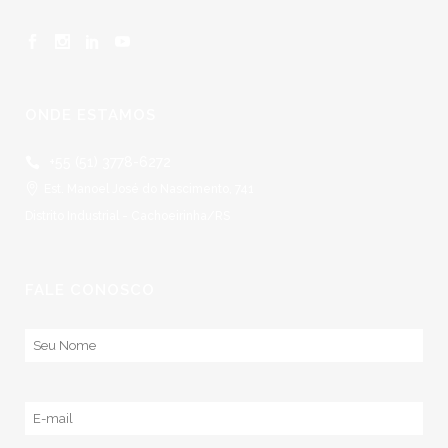
ONDE ESTAMOS
+55 (51) 3778-6272
Est. Manoel José do Nascimento, 741
Distrito Industrial - Cachoeirinha/RS
FALE CONOSCO