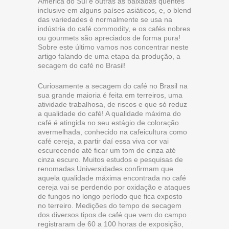
América do Sul e outras as baixadas quentes
inclusive em alguns países asiáticos, e, o blend
das variedades é normalmente se usa na
indústria do café commodity, e os cafés nobres
ou gourmets são apreciados de forma pura!
Sobre este último vamos nos concentrar neste
artigo falando de uma etapa da produção, a
secagem do café no Brasil!
Curiosamente a secagem do café no Brasil na
sua grande maioria é feita em terreiros, uma
atividade trabalhosa, de riscos e que só reduz
a qualidade do café! A qualidade máxima do
café é atingida no seu estágio de coloração
avermelhada, conhecido na cafeicultura como
café cereja, a partir daí essa viva cor vai
escurecendo até ficar um tom de cinza até
cinza escuro. Muitos estudos e pesquisas de
renomadas Universidades confirmam que
aquela qualidade máxima encontrada no café
cereja vai se perdendo por oxidação e ataques
de fungos no longo período que fica exposto
no terreiro. Medições do tempo de secagem
dos diversos tipos de café que vem do campo
registraram de 60 a 100 horas de exposição,