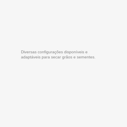
Diversas configurações disponíveis e
adaptáveis para secar grãos e sementes.
TECNOLOGIA
TECNOLOGIA
Excelente performance térmica,
energética e produtiva na secagem