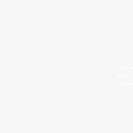
Único s
amplia
mantend