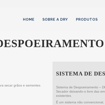
HOME
SOBRE A DRY
PRODUTOS
 DESPOEIRAMENTO
SISTEMA DE D
ara secar grãos e sementes.
Sistema de Despoeiramento – DRY
Secador deixando-o livre das e
existentes.
É um sistema não convencional, 