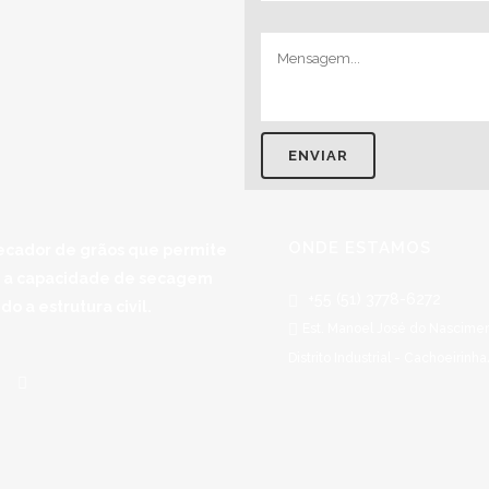
ONDE ESTAMOS
ecador de grãos que permite
r a capacidade de secagem
+55 (51) 3778-6272
o a estrutura civil.
Est. Manoel José do Nascimen
Distrito Industrial - Cachoeirinh