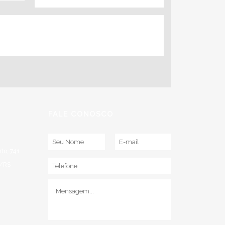
FALE CONOSCO
to, 741
a/RS