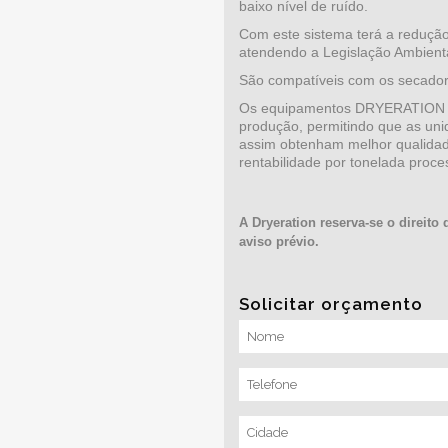
baixo nível de ruído.
Com este sistema terá a redução
O
ADAPTÁVEL
atendendo a Legislação Ambienta
São compatíveis
São compatíveis com os secadore
HO
ADAPTÁVEL
com os secadores
Os equipamentos DRYERATION p
convencionais de
produção, permitindo que as un
outros fabricantes
s
assim obtenham melhor qualida
rentabilidade por tonelada proce
A Dryeration reserva-se o direito
aviso prévio.
Solicitar orçamento