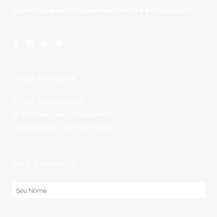
capacidade de secagem mantendo a estrutura civil.
ONDE ESTAMOS
+55 (51) 3778-6272
Est. Manoel José do Nascimento, 741
Distrito Industrial - Cachoeirinha/RS
FALE CONOSCO