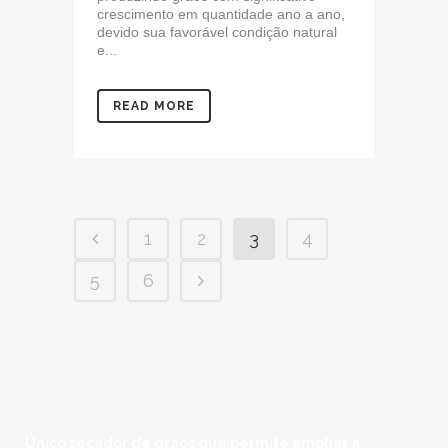
crescimento em quantidade ano a ano,
devido sua favorável condição natural
e...
READ MORE
1
2
3
4
5
6
Único secador de grãos que permite ampliar a