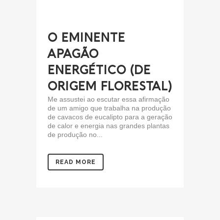
O EMINENTE
APAGÃO
ENERGÉTICO (DE
ORIGEM FLORESTAL)
Me assustei ao escutar essa afirmação
de um amigo que trabalha na produção
de cavacos de eucalipto para a geração
de calor e energia nas grandes plantas
de produção no...
READ MORE