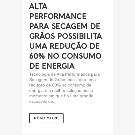
ALTA
PERFORMANCE
PARA SECAGEM DE
GRÃOS POSSIBILITA
UMA REDUÇÃO DE
60% NO CONSUMO
DE ENERGIA
Tecnologia de Alta Performance para
Secagem de Grãos possibilita uma
redução de 60% no consumo de
energia é a melhor solução neste
momento em que há uma grande
escassez de...
READ MORE