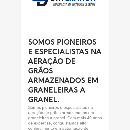
SOMOS PIONEIROS
E ESPECIALISTAS NA
AERAÇÃO DE
GRÃOS
ARMAZENADOS EM
GRANELEIRAS A
GRANEL.
Somos pioneiros e especialistas na
aeração de grãos armazenados em
graneleiras a granel. Com mais 40 anos
de expertise, conquistamos alto
conhecimento em automação de