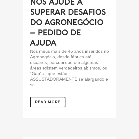
NOS AJUDE A
SUPERAR DESAFIOS
DO AGRONEGÓCIO
– PEDIDO DE
AJUDA
Nos meus mais de 45 anos inseridos no
Agronegócio, desde fábrica até
usuários, percebi que em algumas
áreas existem verdadeiros abismos, ou
“Gap´s”, que estão
ASSUSTADORAMENTE se alargando e
se...
READ MORE