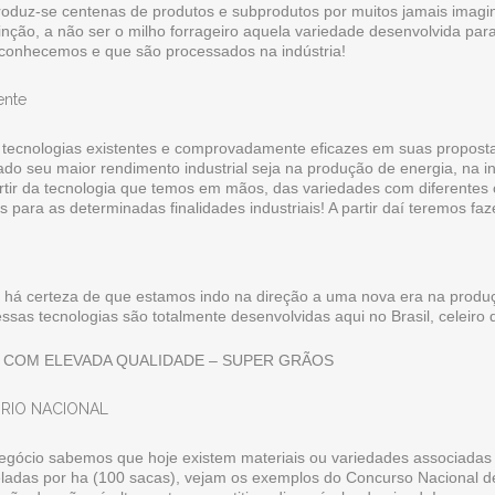
oduz-se centenas de produtos e subprodutos por muitos jamais imagi
tinção, a não ser o milho forrageiro aquela variedade desenvolvida p
e conhecemos e que são processados na indústria!
 tecnologias existentes e comprovadamente eficazes em suas proposta
tado seu maior rendimento industrial seja na produção de energia, na i
tir da tecnologia que temos em mãos, das variedades com diferentes 
os para as determinadas finalidades industriais! A partir daí teremos 
 há certeza de que estamos indo na direção a uma nova era na produç
s tecnologias são totalmente desenvolvidas aqui no Brasil, celeiro
 COM ELEVADA QUALIDADE – SUPER GRÃOS
ÓRIO NACIONAL
gócio sabemos que hoje existem materiais ou variedades associadas 
oneladas por ha (100 sacas), vejam os exemplos do Concurso Nacional