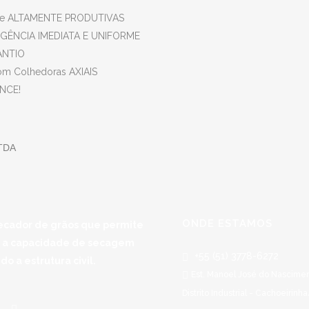
olo e ALTAMENTE PRODUTIVAS
MERGÊNCIA IMEDIATA E UNIFORME
LANTIO
om Colhedoras AXIAIS
RMANCE!
TDA
ONDE ESTAMOS
ecador de grãos que permite
r a capacidade de secagem
+55 (51) 3778-6272
o a estrutura civil.
Est. Manoel José do Nascimen
Distrito Industrial - Cachoeirinh