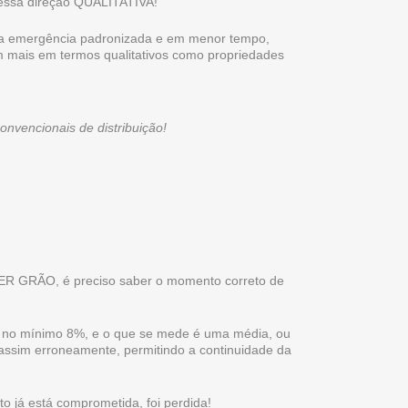
nessa direção QUALITATIVA!
o a emergência padronizada e em menor tempo,
m mais em termos qualitativos como propriedades
vencionais de distribuição!
os)!
PER GRÃO, é preciso saber o momento correto de
e no mínimo 8%, e o que se mede é uma média, ou
assim erroneamente, permitindo a continuidade da
o já está comprometida, foi perdida!