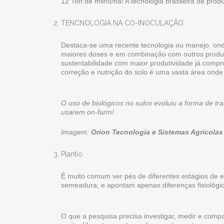
12 Ton de milho/ha! A tecnologia brasileira de pro
TENCNOLOGIA NA CO-INOCULAÇÃO
Destaca-se uma recente tecnologia ou manejo, ond
maiores doses e em combinação com outros produtos
sustentabilidade com maior produtividade já compr
correção e nutrição do solo é uma vasta área ond
O uso de biológicos no sulco evoluiu a forma de t
usarem on-farm!
Imagem:
Orion Tecnologia e Sistemas Agrícolas
Plantio
É muito comum ver pés de diferentes estágios de e
semeadura, e apontam apenas diferenças fisiológi
O que a pesquisa precisa investigar, medir e comp