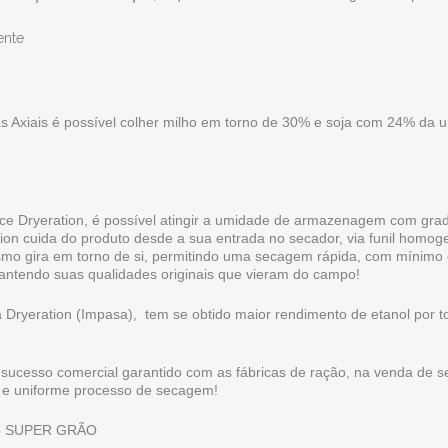
s Axiais é possível colher milho em torno de 30% e soja com 24% da 
e Dryeration, é possível atingir a umidade de armazenagem com gradi
ion cuida do produto desde a sua entrada no secador, via funil homoge
smo gira em torno de si, permitindo uma secagem rápida, com mínimo
mantendo suas qualidades originais que vieram do campo!
a Dryeration (Impasa), tem se obtido maior rendimento de etanol por
em sucesso comercial garantido com as fábricas de ração, na venda de 
o e uniforme processo de secagem!
ao SUPER GRÃO