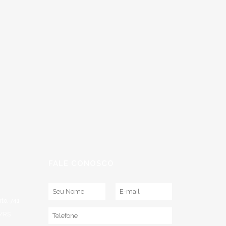
FALE CONOSCO
to, 741
a/RS