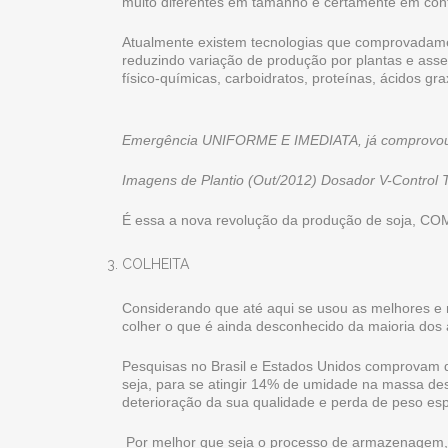
muito diferentes em tamanho e certamente em con
Atualmente existem tecnologias que comprovadame
reduzindo variação de produção por plantas e ass
físico-químicas, carboidratos, proteínas, ácidos g
Emergência UNIFORME E IMEDIATA, já comprovou a
Imagens de Plantio (Out/2012) Dosador V-Contro
É essa a nova revolução da produção de soja,
COLHEITA
Considerando que até aqui se usou as melhores e
colher o que é ainda desconhecido da maioria dos a
Pesquisas no Brasil e Estados Unidos comprovam 
seja, para se atingir 14% de umidade na massa de
deterioração da sua qualidade e perda de peso esp
Por melhor que seja o processo de armazenagem, ae