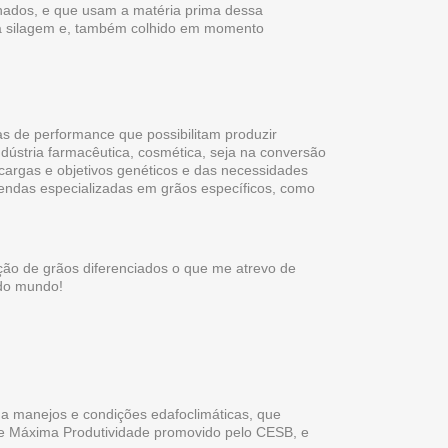
nados, e que usam a matéria prima dessa
ara silagem e, também colhido em momento
s de performance que possibilitam produzir
ndústria farmacêutica, cosmética, seja na conversão
cargas e objetivos genéticos e das necessidades
fazendas especializadas em grãos específicos, como
ão de grãos diferenciados o que me atrevo de
 do mundo!
a manejos e condições edafoclimáticas, que
 de Máxima Produtividade promovido pelo CESB, e