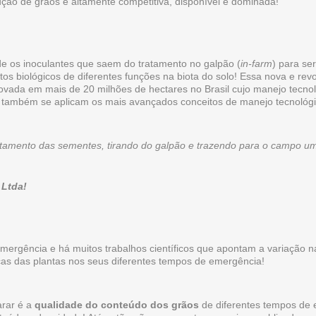
dução de grãos é altamente competitiva, disponível e dominada!
e os inoculantes que saem do tratamento no galpão (
in-farm
) para se
 biológicos de diferentes funções na biota do solo! Essa nova e revol
ovada em mais de 20 milhões de hectares no Brasil cujo manejo tecnol
e também se aplicam os mais avançados conceitos de manejo tecnológi
ratamento das sementes, tirando do galpão e trazendo para o campo um
 Ltda!
mergência e há muitos trabalhos científicos que apontam a variação 
cas das plantas nos seus diferentes tempos de emergência!
arar é a
qualidade do conteúdo dos grãos
de diferentes tempos de 