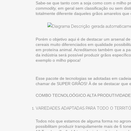
Sabe-se que tanto com a soja como com o milho pr
commodity,
em geral sem classificação ou sem dis
totalmente diferente daqueles grãos amarelos qu
Porém o objetivo aqui é de destacar um arsenal de
cereais muito diferenciados em qualidade possibili
em proteína animal. Acreditamos também que a par
da indústria será possível produzir grãos específic
exemplo o milho pipoca!
Esse pacote de tecnologias se adotadas em cadeia
chamar de SUPER GRÃOS! À de se destacar que essa
COMBO TECNOLOÓGICO ALTA PRODUTIVIDADE
VARIEDADES ADAPTADAS PARA TODO O TERRIT
Todos nós que estamos de alguma forma no agrone
possibilitam produzir tranquilamente mais de 6 t